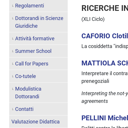
Regolamenti
RICERCHE I
Dottorandi in Scienze
(XLI Ciclo)
Giuridiche
CAFORIO Cloti
Attività formative
La cosiddetta "indisp
Summer School
MATTIOLA SC
Call for Papers
Interpretare il cont
Co-tutele
prenegoziali
Modulistica
Interpreting the not
Dottorandi
agreements
Contatti
PELLINI Miche
Valutazione Didattica