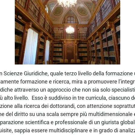
in Scienze Giuridiche, quale terzo livello della formazione u
amente formazione e ricerca, mira a promuovere l’integr
ridiche attraverso un approccio che non sia solo specialis
iù alto livello. Esso è suddiviso in tre curricula, ciascuno de
zione alla ricerca dei dottorandi, con attenzione soprattut
one del diritto su una scala sempre più multidimensionale e 
eparazione scientifica e professionale di un giurista glob
site, sappia essere multidisciplinare e in grado di analiz