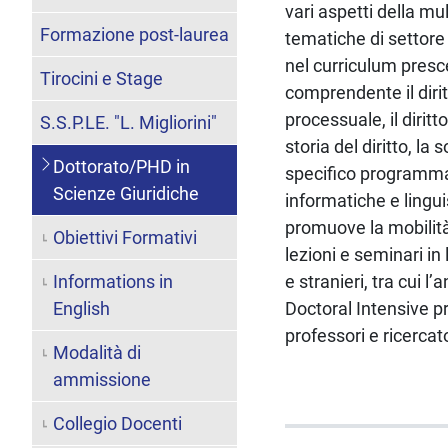
vari aspetti della m
Formazione post-laurea
tematiche di settore 
nel curriculum presc
Tirocini e Stage
comprendente il diritto
processuale, il diritt
S.S.P.LE. "L. Migliorini"
storia del diritto, la
Dottorato/PHD in
specifico programma c
Scienze Giuridiche
informatiche e lingui
promuove la mobilità
Obiettivi Formativi
lezioni e seminari i
Informations in
e stranieri, tra cui
English
Doctoral Intensive pr
professori e ricercato
Modalità di
ammissione
Collegio Docenti