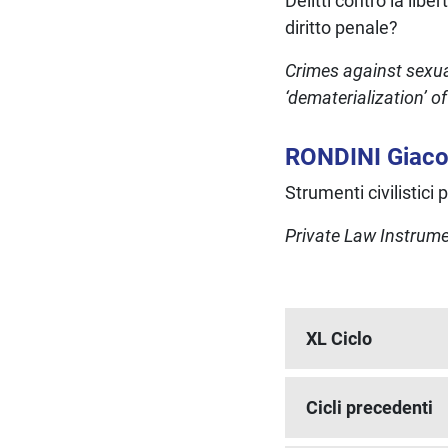
Delitti contro la li
diritto penale?
Crimes against sexua
‘dematerialization’ o
RONDINI Giac
Strumenti civilistici
Private Law Instrume
XL Ciclo
Cicli precedenti