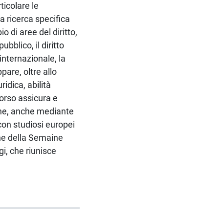
ticolare le
la ricerca specifica
 di aree del diritto,
ubblico, il diritto
 internazionale, la
ppare, oltre allo
idica, abilità
corso assicura e
ione, anche mediante
con studiosi europei
one della Semaine
gi, che riunisce