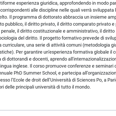
ultiforme esperienza giuridica, approfondendo in modo par
corrispondenti alle discipline nelle quali verrà sviluppata 
elto. Il programma di dottorato abbraccia un insieme ampio
 pubblico, il diritto privato, il diritto comparato privato e p
o penale, il diritto costituzionale e amministrativo, il diritto
 sociologia del diritto. Il progetto formativo prevede di svilu
urriculare, una serie di attività comuni (metodologia giur
stiche). Per garantire un’esperienza formativa globale il 
 di dottorandi e docenti, aprendo all'internazionalizzaz
n lingua inglese. Il corso promuove conferenze e seminari 
 l’annuale PhD Summer School, e partecipa all’organizzazi
esso l’Ecole de droit dell’Università di Sciences Po, a Pari
ri delle principali università di tutto il mondo.