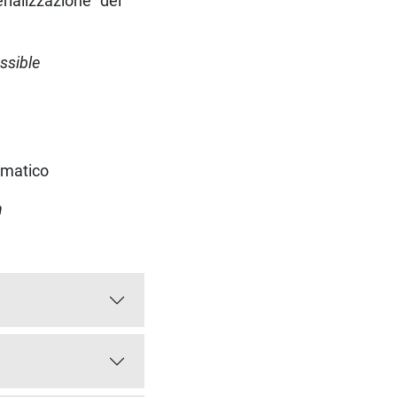
rializzazione” del
ssible
ormatico
n