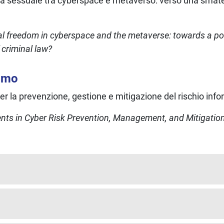
bertà sessuale tra cyberspace e metaverso: verso una“smate
l freedom in cyberspace and the metaverse: towards a po
f criminal law?
omo
 per la prevenzione, gestione e mitigazione del rischio inf
nts in Cyber Risk Prevention, Management, and Mitigatio