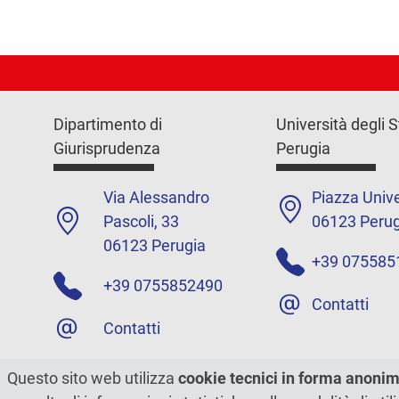
Dipartimento di
Università degli S
Giurisprudenza
Perugia
Via Alessandro
Piazza Unive
Pascoli, 33
06123 Perug
06123 Perugia
+39 075585
+39 0755852490
Contatti
Contatti
PEC:
dipartimento.giuris@c
Questo sito web utilizza
cookie tecnici in forma anoni
ert.unipg.it