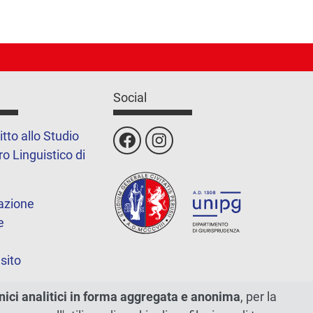
Social
itto allo Studio
o Linguistico di
azione
e
sito
nici analitici in forma aggregata e anonima
, per la