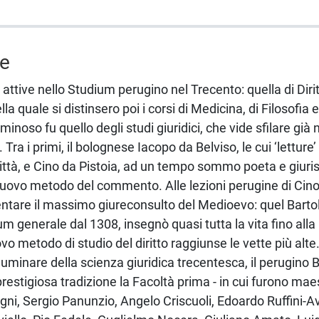
ne
attive nello Studium perugino nel Trecento: quella di Diritt
lla quale si distinsero poi i corsi di Medicina, di Filosofia 
minoso fu quello degli studi giuridici, che vide sfilare già
Tra i primi, il bolognese Iacopo da Belviso, le cui ‘lettur
città, e Cino da Pistoia, ad un tempo sommo poeta e giuris
l nuovo metodo del commento. Alle lezioni perugine di Cino
entare il massimo giureconsulto del Medioevo: quel Barto
um generale dal 1308, insegnò quasi tutta la vita fino all
ovo metodo di studio del diritto raggiunse le vette più alte
luminare della scienza giuridica trecentesca, il perugino B
restigiosa tradizione la Facoltà prima - in cui furono maestr
Segni, Sergio Panunzio, Angelo Criscuoli, Edoardo Ruffini