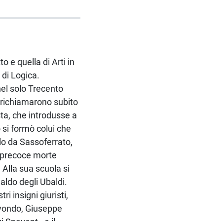
o e quella di Arti in
e di Logica.
 nel solo Trecento
e’ richiamarono subito
ta, che introdusse a
 si formò colui che
lo da Sassoferrato,
a precoce morte
. Alla sua scuola si
aldo degli Ubaldi.
i insigni giuristi,
-Avondo, Giuseppe