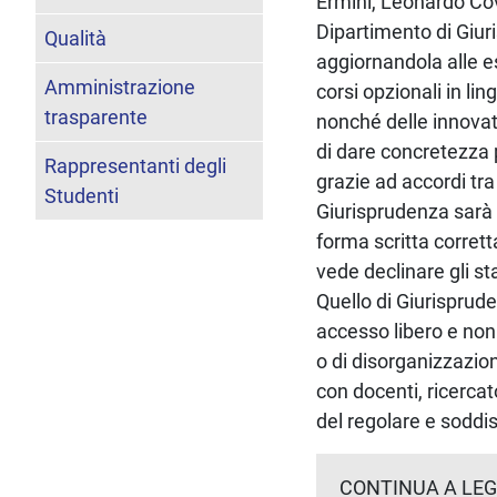
Ermini, Leonardo Cov
Dipartimento di Giur
Qualità
aggiornandola alle e
Amministrazione
corsi opzionali in li
trasparente
nonché delle innovati
di dare concretezza pr
Rappresentanti degli
grazie ad accordi tra
Studenti
Giurisprudenza sarà i
forma scritta corret
vede declinare gli sta
Quello di Giurisprude
accesso libero e non
o di disorganizzazion
con docenti, ricercato
del regolare e soddi
CONTINUA A LEG