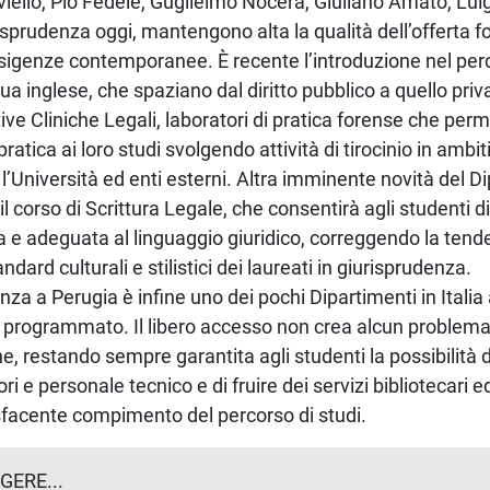
iello, Pio Fedele, Guglielmo Nocera, Giuliano Amato, Luigi
isprudenza oggi, mantengono alta la qualità dell’offerta f
sigenze contemporanee. È recente l’introduzione nel per
ngua inglese, che spaziano dal diritto pubblico a quello priv
ve Cliniche Legali, laboratori di pratica forense che perm
atica ai loro studi svolgendo attività di tirocinio in ambiti
 l’Università ed enti esterni. Altra imminente novità del D
l corso di Scrittura Legale, che consentirà agli studenti 
ta e adeguata al linguaggio giuridico, correggendo la tend
ndard culturali e stilistici dei laureati in giurisprudenza.
nza a Perugia è infine uno dei pochi Dipartimenti in Italia
 programmato. Il libero accesso non crea alcun problema
e, restando sempre garantita agli studenti la possibilità d
ri e personale tecnico e di fruire dei servizi bibliotecari ed
sfacente compimento del percorso di studi.
GERE...