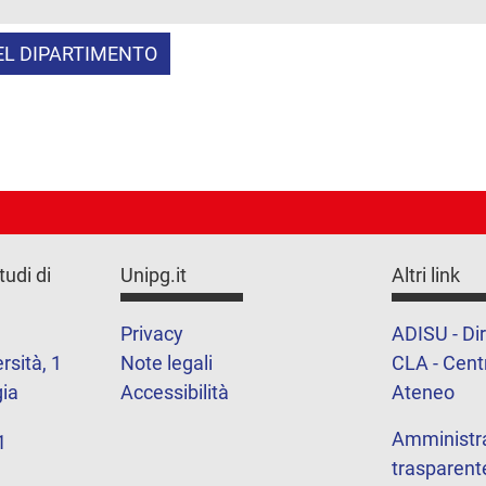
L DIPARTIMENTO
tudi di
Unipg.it
Altri link
Privacy
ADISU - Dir
rsità, 1
Note legali
CLA - Centr
ia
Accessibilità
Ateneo
Amministr
1
trasparent