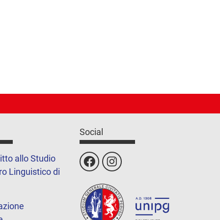
Social
itto allo Studio
o Linguistico di
azione
e