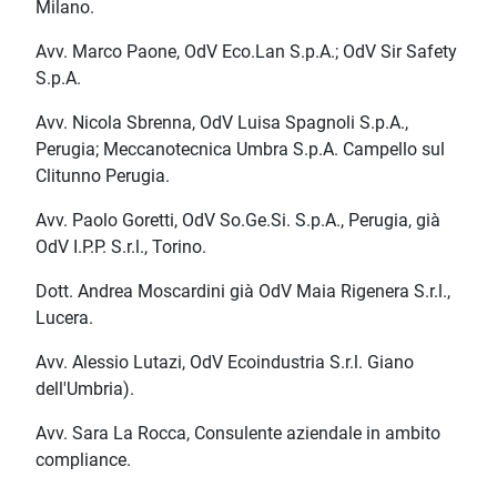
Milano.
Avv. Marco Paone, OdV Eco.Lan S.p.A.; OdV Sir Safety
S.p.A.
Avv. Nicola Sbrenna, OdV Luisa Spagnoli S.p.A.,
Perugia; Meccanotecnica Umbra S.p.A. Campello sul
Clitunno Perugia.
Avv. Paolo Goretti, OdV So.Ge.Si. S.p.A., Perugia, già
OdV I.P.P. S.r.l., Torino.
Dott. Andrea Moscardini già OdV Maia Rigenera S.r.l.,
Lucera.
Avv. Alessio Lutazi, OdV Ecoindustria S.r.l. Giano
dell'Umbria).
Avv. Sara La Rocca, Consulente aziendale in ambito
compliance.