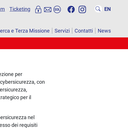
um
Ticketing
EN
cerca e Terza Missione
Servizi
Contatti
News
ezione per
a cybersicurezza, con
bersicurezza,
ategico per il
bersicurezza nel
esso dei requisiti