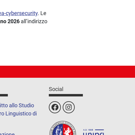
ea-cybersecurity
. Le
ugno 2026
all’indirizzo
Social
itto allo Studio
o Linguistico di
azione