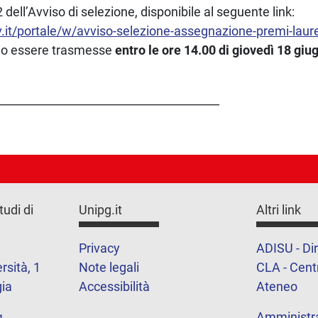
 2 dell’Avviso di selezione, disponibile al seguente link:
.it/portale/w/avviso-selezione-assegnazione-premi-laur
no essere trasmesse
entro le ore 14.00 di giovedì 18 gi
_______________________________________
tudi di
Unipg.it
Altri link
Privacy
ADISU - Dir
rsità, 1
Note legali
CLA - Centr
ia
Accessibilità
Ateneo
Amministr